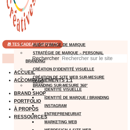
🎁 TES CADEAUX OFFERTS
AUDIT D’IMAGE DE MARQUE
STRATÉGIE DE MARQUE – PERSONAL
Rechercher
BRANDING
CRÉATION D’IDENTITÉ VISUELLE
ACCUEIL
CRÉATION DE SITE WEB SUR-MESURE
ACCOMPAGNEMENTS 1:1
BLOG
BRANDING SUR-MESURE 360°
IDENTITÉ VISUELLE
BRAND SHOP
IDENTITÉ DE MARQUE / BRANDING
PORTFOLIO
INSTAGRAM
À PROPOS
ENTREPRENEURIAT
RESSOURCES
MARKETING WEB