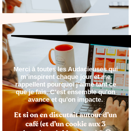
Merci à toutes les Audacieuses qui
m’inspirent chaque jour et me
rappellent pourquoi j’aime tant ce
que je fais. C’est ensemble qu’on
avance et qu’on impacte.
Et si on en discutait autour d’un
café (et d’un cookie aux 3