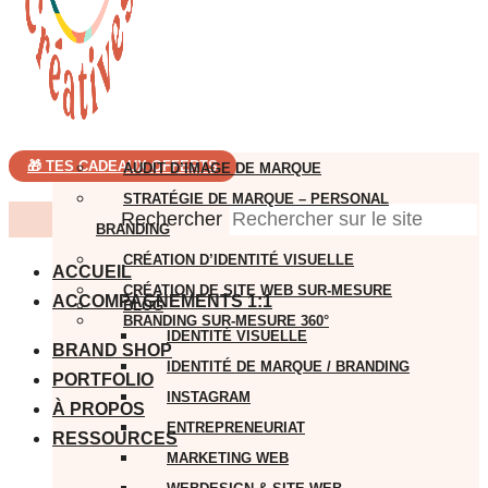
🎁 TES CADEAUX OFFERTS
AUDIT D’IMAGE DE MARQUE
STRATÉGIE DE MARQUE – PERSONAL
Rechercher
BRANDING
CRÉATION D’IDENTITÉ VISUELLE
ACCUEIL
CRÉATION DE SITE WEB SUR-MESURE
ACCOMPAGNEMENTS 1:1
BLOG
BRANDING SUR-MESURE 360°
IDENTITÉ VISUELLE
BRAND SHOP
IDENTITÉ DE MARQUE / BRANDING
PORTFOLIO
INSTAGRAM
À PROPOS
ENTREPRENEURIAT
RESSOURCES
MARKETING WEB