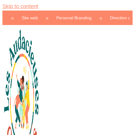
Skip to content
Site web
☼
Personal Branding
☼
Direction artistique