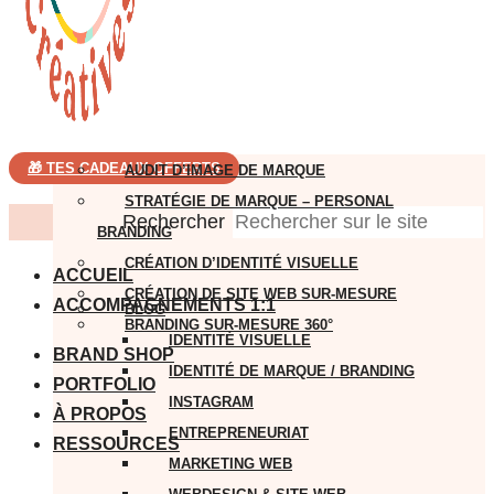
🎁 TES CADEAUX OFFERTS
AUDIT D’IMAGE DE MARQUE
STRATÉGIE DE MARQUE – PERSONAL
Rechercher
BRANDING
CRÉATION D’IDENTITÉ VISUELLE
ACCUEIL
CRÉATION DE SITE WEB SUR-MESURE
ACCOMPAGNEMENTS 1:1
BLOG
BRANDING SUR-MESURE 360°
IDENTITÉ VISUELLE
BRAND SHOP
IDENTITÉ DE MARQUE / BRANDING
PORTFOLIO
INSTAGRAM
À PROPOS
ENTREPRENEURIAT
RESSOURCES
MARKETING WEB