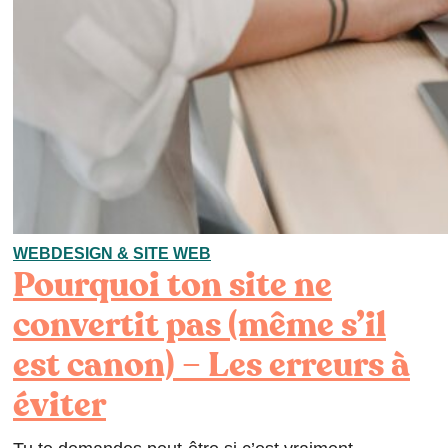
WEBDESIGN & SITE WEB
Pourquoi ton site ne
convertit pas (même s’il
est canon) – Les erreurs à
éviter