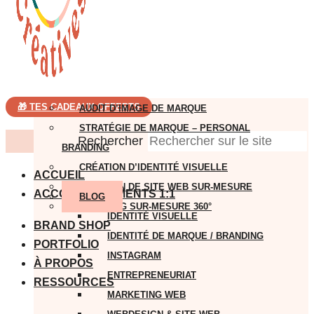
🎁 TES CADEAUX OFFERTS
AUDIT D’IMAGE DE MARQUE
STRATÉGIE DE MARQUE – PERSONAL
Rechercher
BRANDING
CRÉATION D’IDENTITÉ VISUELLE
ACCUEIL
CRÉATION DE SITE WEB SUR-MESURE
ACCOMPAGNEMENTS 1:1
BLOG
BRANDING SUR-MESURE 360°
IDENTITÉ VISUELLE
BRAND SHOP
IDENTITÉ DE MARQUE / BRANDING
PORTFOLIO
INSTAGRAM
À PROPOS
ENTREPRENEURIAT
RESSOURCES
MARKETING WEB