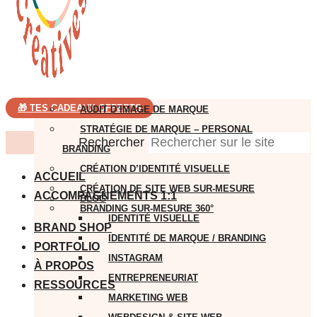
🎁 TES CADEAUX OFFERTS
AUDIT D’IMAGE DE MARQUE
STRATÉGIE DE MARQUE – PERSONAL
Rechercher
BRANDING
CRÉATION D’IDENTITÉ VISUELLE
ACCUEIL
CRÉATION DE SITE WEB SUR-MESURE
ACCOMPAGNEMENTS 1:1
BLOG
BRANDING SUR-MESURE 360°
IDENTITÉ VISUELLE
BRAND SHOP
IDENTITÉ DE MARQUE / BRANDING
PORTFOLIO
INSTAGRAM
À PROPOS
ENTREPRENEURIAT
RESSOURCES
MARKETING WEB