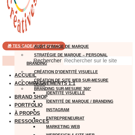
🎁 TES CADEAUX OFFERTS
AUDIT D’IMAGE DE MARQUE
STRATÉGIE DE MARQUE – PERSONAL
Rechercher
BRANDING
CRÉATION D’IDENTITÉ VISUELLE
ACCUEIL
CRÉATION DE SITE WEB SUR-MESURE
ACCOMPAGNEMENTS 1:1
BLOG
BRANDING SUR-MESURE 360°
IDENTITÉ VISUELLE
BRAND SHOP
IDENTITÉ DE MARQUE / BRANDING
PORTFOLIO
INSTAGRAM
À PROPOS
ENTREPRENEURIAT
RESSOURCES
MARKETING WEB