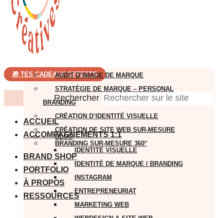
🎁 TES CADEAUX OFFERTS
AUDIT D’IMAGE DE MARQUE
STRATÉGIE DE MARQUE – PERSONAL
Rechercher
BRANDING
CRÉATION D’IDENTITÉ VISUELLE
ACCUEIL
CRÉATION DE SITE WEB SUR-MESURE
ACCOMPAGNEMENTS 1:1
BLOG
BRANDING SUR-MESURE 360°
IDENTITÉ VISUELLE
BRAND SHOP
IDENTITÉ DE MARQUE / BRANDING
PORTFOLIO
INSTAGRAM
À PROPOS
ENTREPRENEURIAT
RESSOURCES
MARKETING WEB