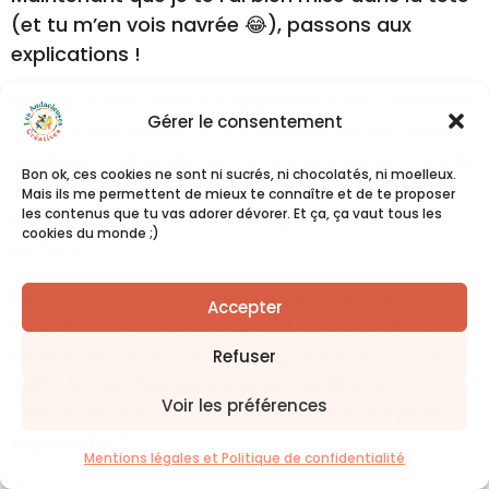
(et tu m’en vois navrée 😂), passons aux
explications !
Pour que tes visiteurs apprécient tes contenus
Gérer le consentement
à leur juste valeur, je te conseille de leur laisser
quelques “aires de repos” sur tes pages (oui je
Bon ok, ces cookies ne sont ni sucrés, ni chocolatés, ni moelleux.
suis restée sur l’autoroute du coup 😆) pour
Mais ils me permettent de mieux te connaître et de te proposer
les contenus que tu vas adorer dévorer. Et ça, ça vaut tous les
leur offrir des temps de respiration dans la
cookies du monde ;)
lecture.
Les espaces blancs, aussi appelés espaces
Accepter
négatifs
créent des séparations douces et
légères entre les éléments graphiques ce qui
Refuser
évite la surcharge visuelle, facilite la
Voir les préférences
concentration et rend la lecture bien plus
agréable.
🥰
Mentions légales et Politique de confidentialité