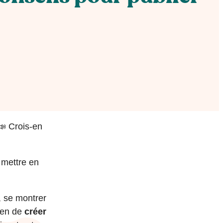
📣 Crois-en
r mettre en
t, se montrer
yen de
créer