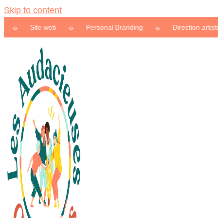
Skip to content
Site web
☼
Personal Branding
☼
Direction artistique