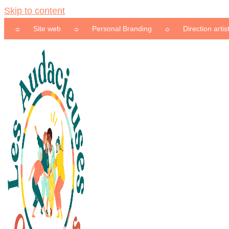
Skip to content
Site web
☼
Personal Branding
☼
Direction artistique