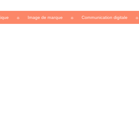
☼
Image de marque
☼
Communication digitale
☼
Ide