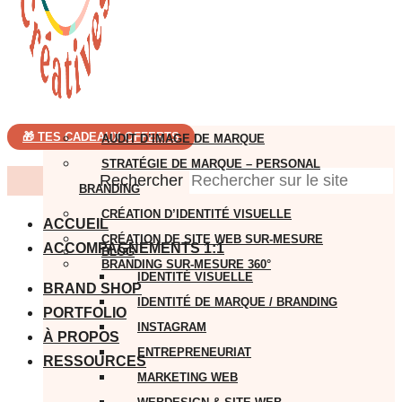
🎁 TES CADEAUX OFFERTS
AUDIT D’IMAGE DE MARQUE
STRATÉGIE DE MARQUE – PERSONAL
Rechercher
BRANDING
CRÉATION D’IDENTITÉ VISUELLE
ACCUEIL
CRÉATION DE SITE WEB SUR-MESURE
ACCOMPAGNEMENTS 1:1
BLOG
BRANDING SUR-MESURE 360°
IDENTITÉ VISUELLE
BRAND SHOP
IDENTITÉ DE MARQUE / BRANDING
PORTFOLIO
INSTAGRAM
À PROPOS
ENTREPRENEURIAT
RESSOURCES
MARKETING WEB