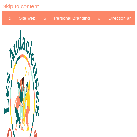
Skip to content
Site web
☼
Personal Branding
☼
Direction artistique