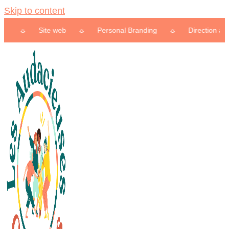
Skip to content
Site web
☼
Personal Branding
☼
Direction artistique