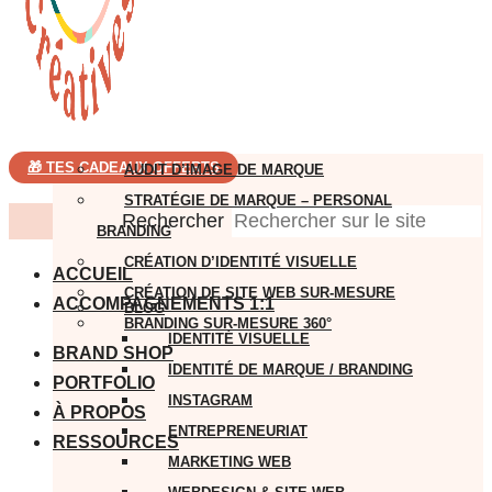
🎁 TES CADEAUX OFFERTS
AUDIT D’IMAGE DE MARQUE
STRATÉGIE DE MARQUE – PERSONAL
Rechercher
BRANDING
CRÉATION D’IDENTITÉ VISUELLE
ACCUEIL
CRÉATION DE SITE WEB SUR-MESURE
ACCOMPAGNEMENTS 1:1
BLOG
BRANDING SUR-MESURE 360°
IDENTITÉ VISUELLE
BRAND SHOP
IDENTITÉ DE MARQUE / BRANDING
PORTFOLIO
INSTAGRAM
À PROPOS
ENTREPRENEURIAT
RESSOURCES
MARKETING WEB