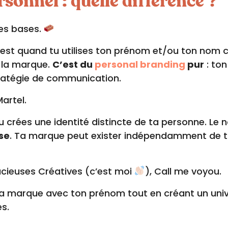
onnel : quelle différence ?
les bases.
’est quand tu utilises ton prénom et/ou ton no
s la marque.
C’est du
personal branding
pur
: ton
tratégie de communication.
artel.
 crées une identité distincte de ta personne. Le
se
. Ta marque peut exister indépendamment de t
dacieuses Créatives (c’est moi
), Call me voyou.
s ta marque avec ton prénom tout en créant un uni
s.