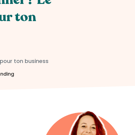
ur ton
 pour ton business
anding