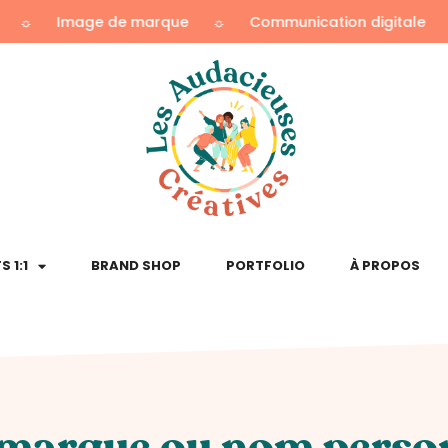
ge de marque
☼
Communication digitale
☼
Ident
 1:1
BRAND SHOP
PORTFOLIO
À PROPOS
marque ou nom person