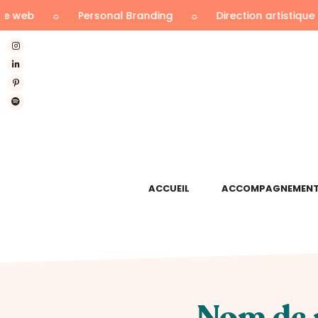
☼
Personal Branding
☼
Direction artistique
☼
Ima
ACCUEIL
ACCOMPAGNEMENTS
Nom de 