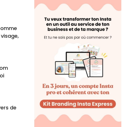
m comme
 visage,
 nom
oi
vers de