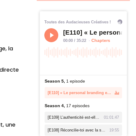
ge, la
 directe
t, une