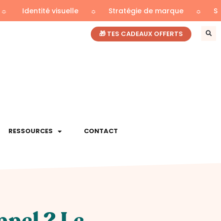
ité visuelle
☼
Stratégie de marque
☼
Site web
🎁 TES CADEAUX OFFERTS
RESSOURCES
CONTACT
nel ? Le