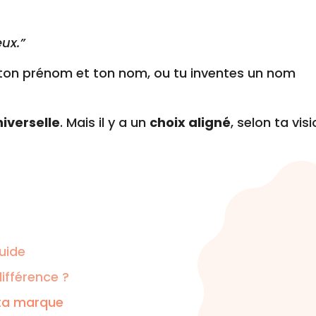
eux.”
de ton prénom et ton nom, ou tu inventes un nom
iverselle
. Mais il y a un
choix aligné
, selon ta vis
uide
ifférence ?
 ta marque