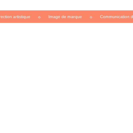
n artistique
☼
Image de marque
☼
Communication digital