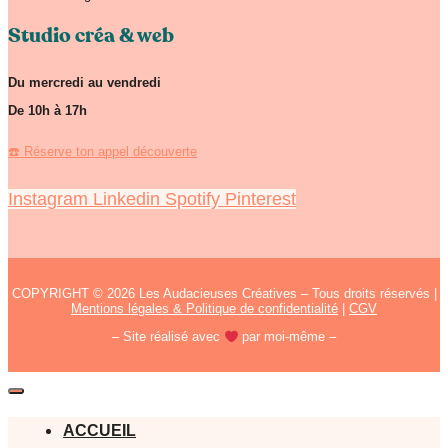
Studio créa & web
Du mercredi au vendredi
De 10h à 17h
☎️ Réserve ton appel découverte
Instagram
Linkedin
Spotify
Pinterest
COPYRIGHT © 2026 Les Audacieuses Créatives – Tous droits réservés |
Mentions légales & Politique de confidentialité
|
CGV
– Site réalisé avec
par moi-même –
ACCUEIL