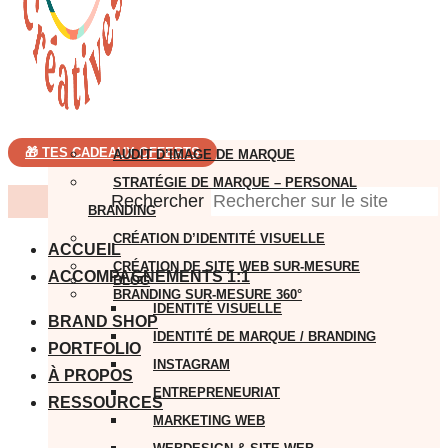
🎁 TES CADEAUX OFFERTS
AUDIT D’IMAGE DE MARQUE
STRATÉGIE DE MARQUE – PERSONAL
Rechercher
BRANDING
CRÉATION D’IDENTITÉ VISUELLE
ACCUEIL
CRÉATION DE SITE WEB SUR-MESURE
ACCOMPAGNEMENTS 1:1
BLOG
BRANDING SUR-MESURE 360°
IDENTITÉ VISUELLE
BRAND SHOP
IDENTITÉ DE MARQUE / BRANDING
PORTFOLIO
INSTAGRAM
À PROPOS
ENTREPRENEURIAT
RESSOURCES
MARKETING WEB