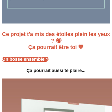
Ce projet t'a mis des étoiles plein les yeux
? 🤩
Ça pourrait être toi 🧡
On bosse ensemble ?
Ça pourrait aussi te plaire...