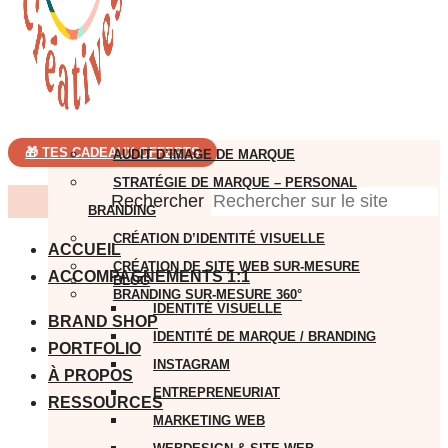
🎁 TES CADEAUX OFFERTS
AUDIT D’IMAGE DE MARQUE
STRATÉGIE DE MARQUE – PERSONAL
Rechercher
BRANDING
CRÉATION D’IDENTITÉ VISUELLE
ACCUEIL
CRÉATION DE SITE WEB SUR-MESURE
ACCOMPAGNEMENTS 1:1
BLOG
BRANDING SUR-MESURE 360°
IDENTITÉ VISUELLE
BRAND SHOP
IDENTITÉ DE MARQUE / BRANDING
PORTFOLIO
INSTAGRAM
À PROPOS
ENTREPRENEURIAT
RESSOURCES
MARKETING WEB