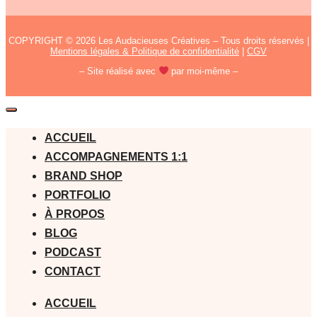
COPYRIGHT © 2026 Les Audacieuses Créatives – Tous droits réservés |
Mentions légales & Politique de confidentialité
|
CGV
– Site réalisé avec
par moi-même –
ACCUEIL
ACCOMPAGNEMENTS 1:1
BRAND SHOP
PORTFOLIO
À PROPOS
BLOG
PODCAST
CONTACT
ACCUEIL