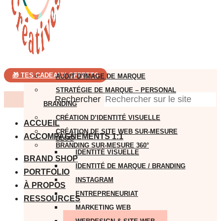
🎁 TES CADEAUX OFFERTS
AUDIT D’IMAGE DE MARQUE
STRATÉGIE DE MARQUE – PERSONAL
Rechercher
BRANDING
CRÉATION D’IDENTITÉ VISUELLE
ACCUEIL
CRÉATION DE SITE WEB SUR-MESURE
ACCOMPAGNEMENTS 1:1
BLOG
BRANDING SUR-MESURE 360°
IDENTITÉ VISUELLE
BRAND SHOP
IDENTITÉ DE MARQUE / BRANDING
PORTFOLIO
INSTAGRAM
À PROPOS
ENTREPRENEURIAT
RESSOURCES
MARKETING WEB