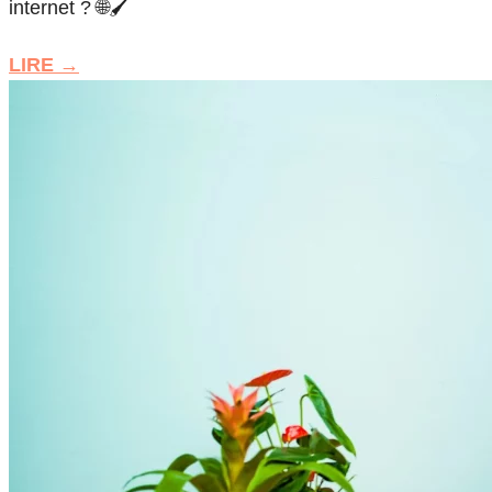
internet ? 🌐🖌️
LIRE →