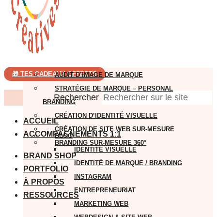
🎁 TES CADEAUX OFFERTS
AUDIT D’IMAGE DE MARQUE
STRATÉGIE DE MARQUE – PERSONAL
Rechercher
BRANDING
CRÉATION D’IDENTITÉ VISUELLE
ACCUEIL
CRÉATION DE SITE WEB SUR-MESURE
ACCOMPAGNEMENTS 1:1
BLOG
BRANDING SUR-MESURE 360°
IDENTITÉ VISUELLE
BRAND SHOP
IDENTITÉ DE MARQUE / BRANDING
PORTFOLIO
INSTAGRAM
À PROPOS
ENTREPRENEURIAT
RESSOURCES
MARKETING WEB