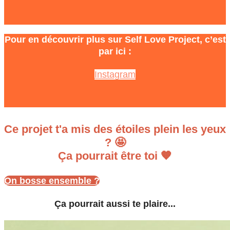
Pour en découvrir plus sur Self Love Project, c’est
par ici :
Instagram
Ce projet t'a mis des étoiles plein les yeux
? 🤩
Ça pourrait être toi 🧡
On bosse ensemble ?
Ça pourrait aussi te plaire...