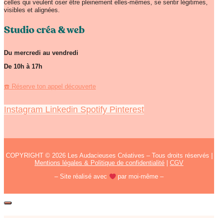
celles qui veulent oser être pleinement elles-mêmes, se sentir légitimes,
visibles et alignées.
Studio créa & web
Du mercredi au vendredi
De 10h à 17h
☎️ Réserve ton appel découverte
Instagram
Linkedin
Spotify
Pinterest
COPYRIGHT © 2026 Les Audacieuses Créatives – Tous droits réservés |
Mentions légales & Politique de confidentialité
|
CGV
– Site réalisé avec
par moi-même –