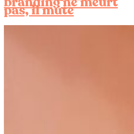
branding ne meurt
pas, il mute