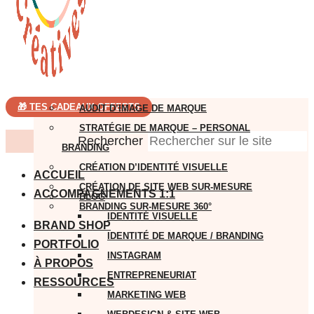
🎁 TES CADEAUX OFFERTS
AUDIT D’IMAGE DE MARQUE
STRATÉGIE DE MARQUE – PERSONAL
Rechercher
BRANDING
CRÉATION D’IDENTITÉ VISUELLE
ACCUEIL
CRÉATION DE SITE WEB SUR-MESURE
ACCOMPAGNEMENTS 1:1
BLOG
BRANDING SUR-MESURE 360°
IDENTITÉ VISUELLE
BRAND SHOP
IDENTITÉ DE MARQUE / BRANDING
PORTFOLIO
INSTAGRAM
À PROPOS
ENTREPRENEURIAT
RESSOURCES
MARKETING WEB