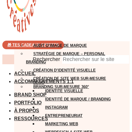
🎁 TES CADEAUX OFFERTS
AUDIT D’IMAGE DE MARQUE
STRATÉGIE DE MARQUE – PERSONAL
Rechercher
BRANDING
CRÉATION D’IDENTITÉ VISUELLE
ACCUEIL
CRÉATION DE SITE WEB SUR-MESURE
ACCOMPAGNEMENTS 1:1
BLOG
BRANDING SUR-MESURE 360°
IDENTITÉ VISUELLE
BRAND SHOP
IDENTITÉ DE MARQUE / BRANDING
PORTFOLIO
INSTAGRAM
À PROPOS
ENTREPRENEURIAT
RESSOURCES
MARKETING WEB